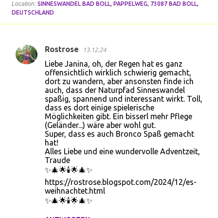
Location:
SINNESWANDEL BAD BOLL, PAPPELWEG, 73087 BAD BOLL,
DEUTSCHLAND
Rostrose
13.12.24
K
Liebe Janina, oh, der Regen hat es ganz
o
offensichtlich wirklich schwierig gemacht,
dort zu wandern, aber ansonsten finde ich
m
auch, dass der Naturpfad Sinneswandel
m
spaßig, spannend und interessant wirkt. Toll,
dass es dort einige spielerische
e
Möglichkeiten gibt. Ein bisserl mehr Pflege
n
(Geländer...) wäre aber wohl gut.
Super, dass es auch Bronco Spaß gemacht
t
hat!
a
Alles Liebe und eine wundervolle Adventzeit,
Traude
r
✨🎄🌟🕯️🌟🎄✨
e
https://rostrose.blogspot.com/2024/12/es-
weihnachtet.html
✨🎄🌟🕯️🌟🎄✨