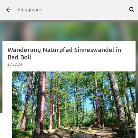
Direkt zum Hauptbereich
Bloggmaus
Wanderung Naturpfad Sinneswandel in
Bad Boll
13.12.24