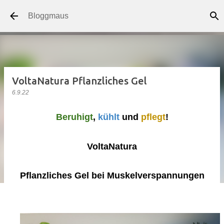
Direkt zum Hauptbereich
Bloggmaus
VoltaNatura Pflanzliches Gel
6.9.22
Beruhigt
,
kühlt
und
pflegt
!
VoltaNatura
Pflanzliches Gel bei Muskelverspannungen