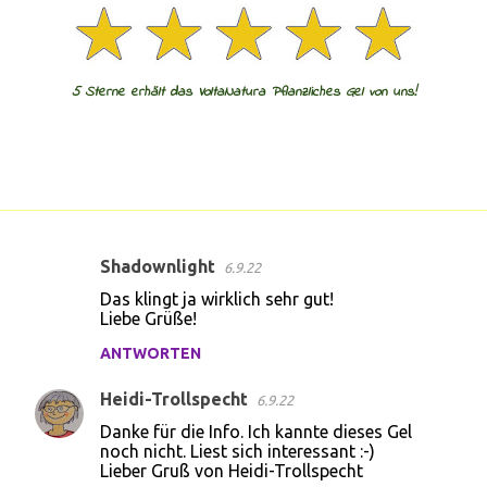
5 Sterne erhält das VoltaNatura Pflanzliches Gel von uns!
Shadownlight
6.9.22
K
Das klingt ja wirklich sehr gut!
o
Liebe Grüße!
m
ANTWORTEN
m
Heidi-Trollspecht
e
6.9.22
n
Danke für die Info. Ich kannte dieses Gel
noch nicht. Liest sich interessant :-)
t
Lieber Gruß von Heidi-Trollspecht