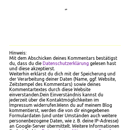
Hinweis:
K
Mit dem Abschicken deines Kommentars bestätigst
o
du, dass du die
Datenschutzerklärung
gelesen hast
m
und diese akzeptierst.
m
Weiterhin erklärst du dich mit der Speicherung und
e
der Verarbeitung deiner Daten (Name, ggf. Website,
n
Zeitstempel des Kommentars) sowie deines
t
Kommentartextes durch diese Website
a
einverstanden.Dein Einverständnis kannst du
r
jederzeit über die Kontaktmöglichkeiten im
v
Impressum widerrufen.Wenn du auf meinem Blog
e
kommentierst, werden die von dir eingegebenen
r
Formulardaten (und unter Umständen auch weitere
ö
personenbezogene Daten, wie z. B. deine IP-Adresse)
f
an Google-Server übermittelt. Weitere Informationen
f