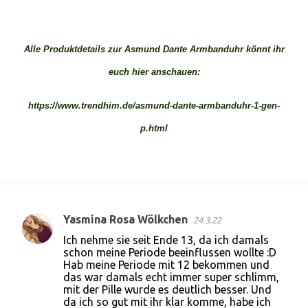
Alle Produktdetails zur Asmund Dante Armbanduhr könnt ihr
euch hier anschauen:
https://www.trendhim.de/asmund-dante-armbanduhr-1-gen-
p.html
Yasmina Rosa Wölkchen
24.3.22
K
Ich nehme sie seit Ende 13, da ich damals
o
schon meine Periode beeinflussen wollte :D
Hab meine Periode mit 12 bekommen und
m
das war damals echt immer super schlimm,
m
mit der Pille wurde es deutlich besser. Und
da ich so gut mit ihr klar komme, habe ich
e