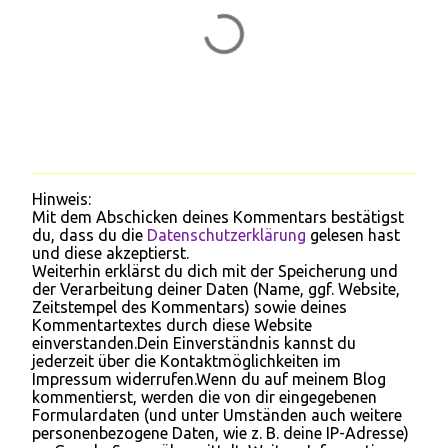
Hinweis:
K
Mit dem Abschicken deines Kommentars bestätigst
o
du, dass du die
Datenschutzerklärung
gelesen hast
m
und diese akzeptierst.
m
Weiterhin erklärst du dich mit der Speicherung und
e
der Verarbeitung deiner Daten (Name, ggf. Website,
n
Zeitstempel des Kommentars) sowie deines
t
Kommentartextes durch diese Website
a
einverstanden.Dein Einverständnis kannst du
r
jederzeit über die Kontaktmöglichkeiten im
v
Impressum widerrufen.Wenn du auf meinem Blog
e
kommentierst, werden die von dir eingegebenen
r
Formulardaten (und unter Umständen auch weitere
ö
personenbezogene Daten, wie z. B. deine IP-Adresse)
f