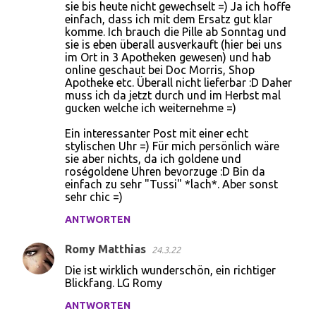
sie bis heute nicht gewechselt =) Ja ich hoffe
n
einfach, dass ich mit dem Ersatz gut klar
komme. Ich brauch die Pille ab Sonntag und
t
sie is eben überall ausverkauft (hier bei uns
a
im Ort in 3 Apotheken gewesen) und hab
online geschaut bei Doc Morris, Shop
r
Apotheke etc. Überall nicht lieferbar :D Daher
e
muss ich da jetzt durch und im Herbst mal
gucken welche ich weiternehme =)
Ein interessanter Post mit einer echt
stylischen Uhr =) Für mich persönlich wäre
sie aber nichts, da ich goldene und
roségoldene Uhren bevorzuge :D Bin da
einfach zu sehr "Tussi" *lach*. Aber sonst
sehr chic =)
ANTWORTEN
Romy Matthias
24.3.22
Die ist wirklich wunderschön, ein richtiger
Blickfang. LG Romy
ANTWORTEN