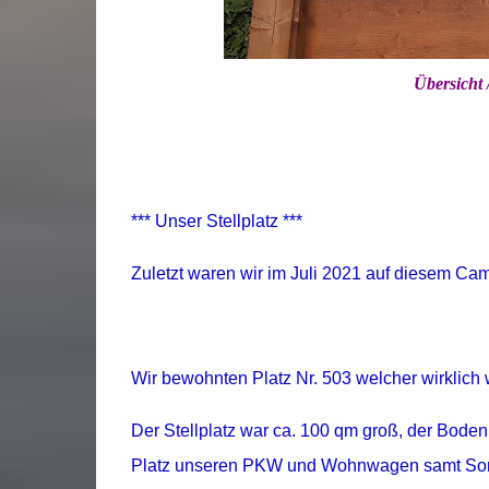
Übersicht
*** Unser Stellplatz ***
Zuletzt waren wir im Juli 2021 auf diesem Ca
Wir bewohnten Platz Nr. 503 welcher wirklich
Der Stellplatz war ca. 100 qm groß, der Boden
Platz unseren PKW und Wohnwagen samt Sonn