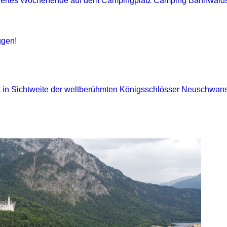
längertes Wochenende auf dem Campingplatz Camping Bannwald
ggen!
 in Sichtweite der weltberühmten Königsschlösser Neuschwans