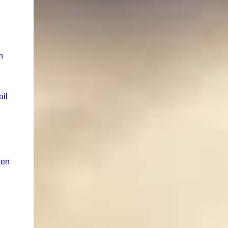
n
ail
ten