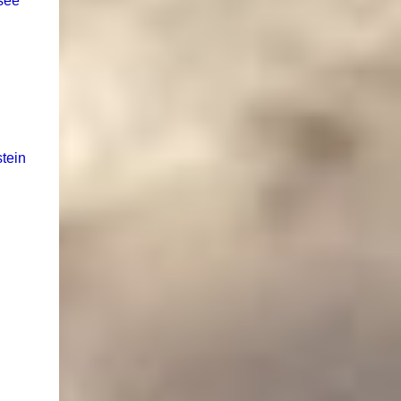
see
tein