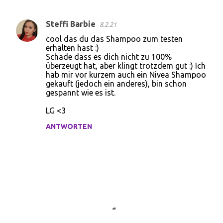
Steffi Barbie
8.2.21
K
cool das du das Shampoo zum testen
o
erhalten hast :)
Schade dass es dich nicht zu 100%
m
überzeugt hat, aber klingt trotzdem gut :) Ich
m
hab mir vor kurzem auch ein Nivea Shampoo
gekauft (jedoch ein anderes), bin schon
e
gespannt wie es ist.
n
LG <3
t
ANTWORTEN
a
r
e