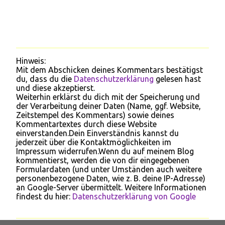
Hinweis:
K
Mit dem Abschicken deines Kommentars bestätigst
o
du, dass du die
Datenschutzerklärung
gelesen hast
m
und diese akzeptierst.
m
Weiterhin erklärst du dich mit der Speicherung und
e
der Verarbeitung deiner Daten (Name, ggf. Website,
n
Zeitstempel des Kommentars) sowie deines
t
Kommentartextes durch diese Website
a
einverstanden.Dein Einverständnis kannst du
r
jederzeit über die Kontaktmöglichkeiten im
v
Impressum widerrufen.Wenn du auf meinem Blog
e
kommentierst, werden die von dir eingegebenen
r
Formulardaten (und unter Umständen auch weitere
ö
personenbezogene Daten, wie z. B. deine IP-Adresse)
f
an Google-Server übermittelt. Weitere Informationen
f
findest du hier:
Datenschutzerklärung von Google
e
n
t