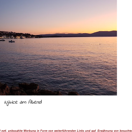
Njivice am Abend
d evtl. unbezahlte Werbung in Form von weiterführenden Links und ggf. Erwähnung von besuchte