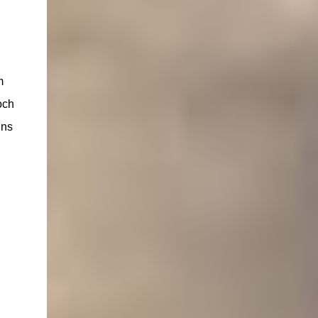
m
och
uns