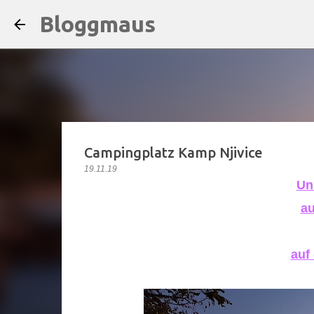
Bloggmaus
Campingplatz Kamp Njivice
19.11.19
Un
au
auf