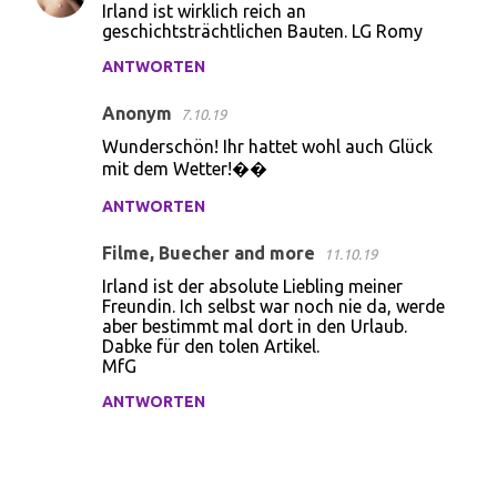
n
Irland ist wirklich reich an
geschichtsträchtlichen Bauten. LG Romy
t
ANTWORTEN
a
r
Anonym
7.10.19
e
Wunderschön! Ihr hattet wohl auch Glück
mit dem Wetter!��
ANTWORTEN
Filme, Buecher and more
11.10.19
Irland ist der absolute Liebling meiner
Freundin. Ich selbst war noch nie da, werde
aber bestimmt mal dort in den Urlaub.
Dabke für den tolen Artikel.
MfG
ANTWORTEN