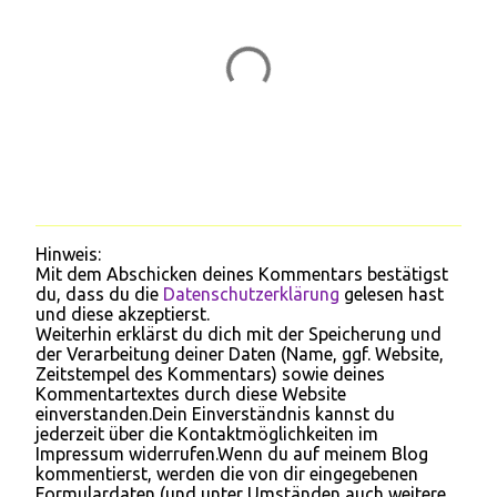
Hinweis:
K
Mit dem Abschicken deines Kommentars bestätigst
o
du, dass du die
Datenschutzerklärung
gelesen hast
m
und diese akzeptierst.
m
Weiterhin erklärst du dich mit der Speicherung und
e
der Verarbeitung deiner Daten (Name, ggf. Website,
n
Zeitstempel des Kommentars) sowie deines
t
Kommentartextes durch diese Website
a
einverstanden.Dein Einverständnis kannst du
r
jederzeit über die Kontaktmöglichkeiten im
v
Impressum widerrufen.Wenn du auf meinem Blog
e
kommentierst, werden die von dir eingegebenen
r
Formulardaten (und unter Umständen auch weitere