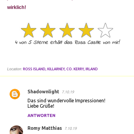
wirklich!
4 von 5 Sterne erhält das Ross Castle von mir!
Location:
ROSS ISLAND, KILLARNEY, CO. KERRY, IRLAND
Shadownlight
7.10.19
K
Das sind wundervolle Impressionen!
o
Liebe Grüße!
m
ANTWORTEN
m
Romy Matthias
e
7.10.19