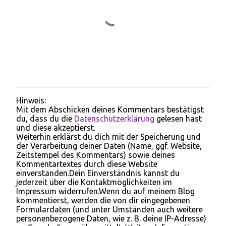
Hinweis:
K
Mit dem Abschicken deines Kommentars bestätigst
o
du, dass du die
Datenschutzerklärung
gelesen hast
m
und diese akzeptierst.
m
Weiterhin erklärst du dich mit der Speicherung und
e
der Verarbeitung deiner Daten (Name, ggf. Website,
n
Zeitstempel des Kommentars) sowie deines
t
Kommentartextes durch diese Website
a
einverstanden.Dein Einverständnis kannst du
r
jederzeit über die Kontaktmöglichkeiten im
v
Impressum widerrufen.Wenn du auf meinem Blog
e
kommentierst, werden die von dir eingegebenen
r
Formulardaten (und unter Umständen auch weitere
ö
personenbezogene Daten, wie z. B. deine IP-Adresse)
f