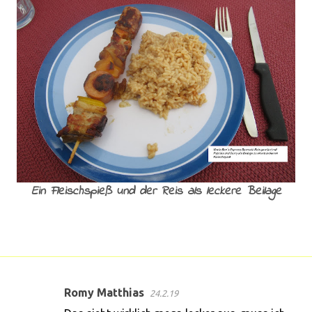
Ein Fleischspieß und der Reis als leckere Beilage
Romy Matthias
24.2.19
K