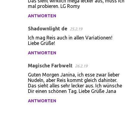
Das sieht wirklich mega lecker aus, muss ich
o
mal probieren. LG Romy
m
ANTWORTEN
m
Shadownlight de
e
25.2.19
n
Ich mag Reis auch in allen Variationen!
Liebe Grüße!
t
ANTWORTEN
a
r
Magische Farbwelt
26.2.19
e
Guten Morgen Janina, ich esse zwar lieber
Nudeln, aber Reis kommt gleich dahinter.
Das sieht alles sehr lecker aus. Ich wünsche
Dir einen schönen Tag. Liebe Grüße Jana
ANTWORTEN