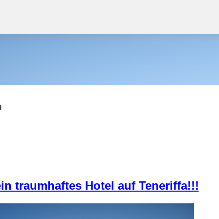
Direkt zum Hauptbereich
a
in traumhaftes Hotel auf Teneriffa!!!