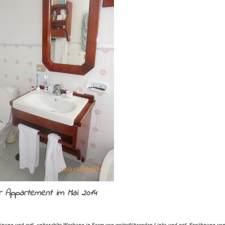
r Appartement im Mai 2014
einung und evtl. unbezahlte Werbung in Form von weiterführenden Links und ggf. Erwähnung vo