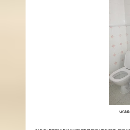
unse
[Anzeige / Werbung: Mein Beitrag enthält meine Erfahrungen, meine M