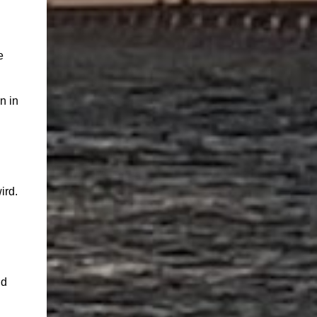
e
n in
ird.
nd