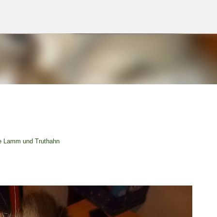
Direkt zum Hauptbereich
rte Lamm und Truthahn