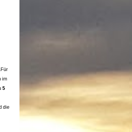
.Für
n im
au
5
d die